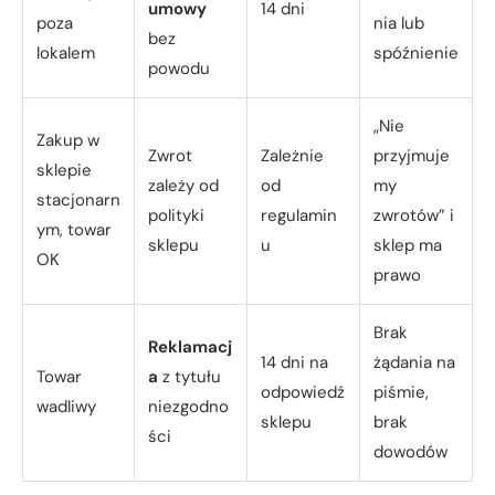
umowy
14 dni
poza
nia lub
bez
lokalem
spóźnienie
powodu
„Nie
Zakup w
Zwrot
Zależnie
przyjmuje
sklepie
zależy od
od
my
stacjonarn
polityki
regulamin
zwrotów” i
ym, towar
sklepu
u
sklep ma
OK
prawo
Brak
Reklamacj
14 dni na
żądania na
Towar
a
z tytułu
odpowiedź
piśmie,
wadliwy
niezgodno
sklepu
brak
ści
dowodów