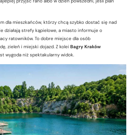
ajlepiej przyjść rano albo w dzień powszedni, jeśli plan
m dla mieszkańców, którzy chcą szybko dostać się nad
 działają strefy kąpielowe, a miasto informuje o
racy ratowników. To dobre miejsce dla osób
dę, zieleń i miejski dojazd. Z kolei
Bagry Kraków
st wygoda niż spektakularny widok.