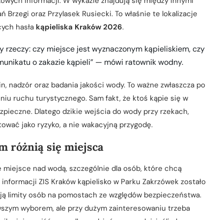
tkowych informacji. W wykazie znajdują się między innymi
 Brzegi oraz Przylasek Rusiecki. To właśnie te lokalizacje
cych hasła
kąpieliska Kraków 2026
.
y rzeczy: czy miejsce jest wyznaczonym kąpieliskiem, czy
munikatu o zakazie kąpieli” — mówi ratownik wodny.
in, nadzór oraz badania jakości wody. To ważne zwłaszcza po
u ruchu turystycznego. Sam fakt, że ktoś kąpie się w
zpieczne. Dlatego dzikie wejścia do wody przy rzekach,
tować jako ryzyko, a nie wakacyjną przygodę.
m różnią się miejsca
 miejsce nad wodą, szczególnie dla osób, które chcą
informacji ZIS Kraków kąpielisko w Parku Zakrzówek zostało
ją limity osób na pomostach ze względów bezpieczeństwa.
wszym wyborem, ale przy dużym zainteresowaniu trzeba