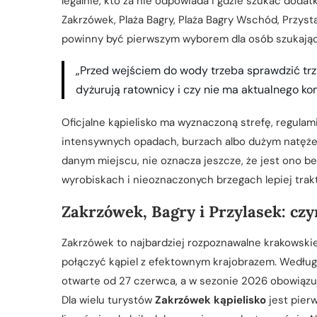
legalnie, kto za nie odpowiada i gdzie szukać doda
Zakrzówek, Plaża Bagry, Plaża Bagry Wschód, Przystań
powinny być pierwszym wyborem dla osób szukają
„Przed wejściem do wody trzeba sprawdzić trz
dyżurują ratownicy i czy nie ma aktualnego ko
Oficjalne kąpielisko ma wyznaczoną strefę, regulam
intensywnych opadach, burzach albo dużym natężeni
danym miejscu, nie oznacza jeszcze, że jest ono be
wyrobiskach i nieoznaczonych brzegach lepiej trak
Zakrzówek, Bagry i Przylasek: czy
Zakrzówek to najbardziej rozpoznawalne krakowskie
połączyć kąpiel z efektownym krajobrazem. Według 
otwarte od 27 czerwca, a w sezonie 2026 obowiązu
Dla wielu turystów
Zakrzówek kąpielisko
jest pier