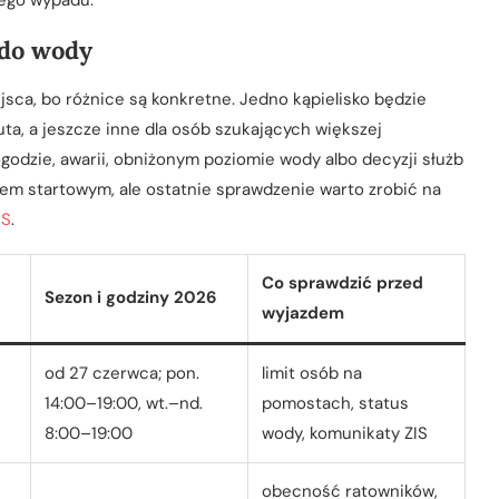
ego wypadu.
 do wody
ca, bo różnice są konkretne. Jedno kąpielisko będzie
auta, a jeszcze inne dla osób szukających większej
ogodzie, awarii, obniżonym poziomie wody albo decyzji służb
tem startowym, ale ostatnie sprawdzenie warto zrobić na
IS
.
Co sprawdzić przed
Sezon i godziny 2026
wyjazdem
od 27 czerwca; pon.
limit osób na
14:00–19:00, wt.–nd.
pomostach, status
8:00–19:00
wody, komunikaty ZIS
obecność ratowników,