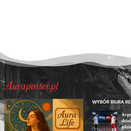
WYBÓR BIURA R
Arge
dzis
gdzi