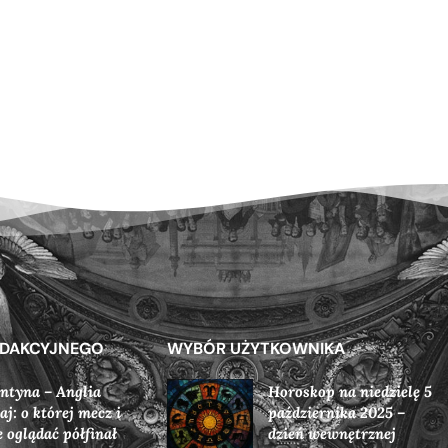
EDAKCYJNEGO
WYBÓR UŻYTKOWNIKA
ntyna – Anglia
Horoskop na niedzielę 5
iaj: o której mecz i
października 2025 –
e oglądać półfinał
dzień wewnętrznej