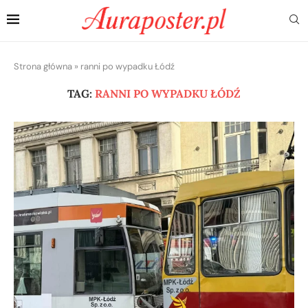
Strona główna
»
ranni po wypadku Łódź
TAG:
RANNI PO WYPADKU ŁÓDŹ