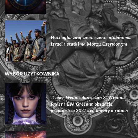
Huti ogłaszają zawieszenie ataków na
Izrael i statki na Morzu Czerwonym
WYBÓR UŻYTKOWNIKA
Teaser Wednesday sezon 3: Winona
Ryder i Eva Green w obsadzie,
premiera w 2027 i co wiemy o rolach