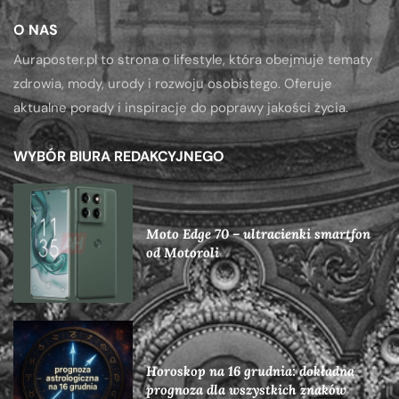
O NAS
Auraposter.pl to strona o lifestyle, która obejmuje tematy
zdrowia, mody, urody i rozwoju osobistego. Oferuje
aktualne porady i inspiracje do poprawy jakości życia.
WYBÓR BIURA REDAKCYJNEGO
Moto Edge 70 – ultracienki smartfon
od Motoroli
Horoskop na 16 grudnia: dokładna
prognoza dla wszystkich znaków