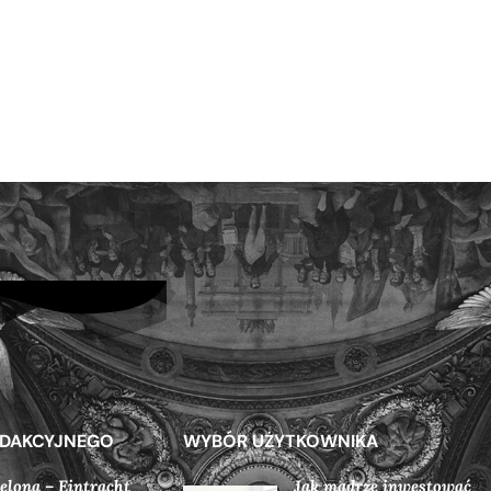
EDAKCYJNEGO
WYBÓR UŻYTKOWNIKA
elona – Eintracht
Jak mądrze inwestować