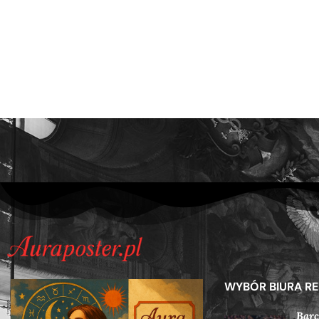
WYBÓR BIURA R
Barc