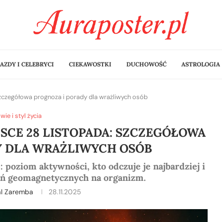
AZDY I CELEBRYCI
CIEKAWOSTKI
DUCHOWOŚĆ
ASTROLOGIA
zczegółowa prognoza i porady dla wrażliwych osób
wie i styl życia
CE 28 LISTOPADA: SZCZEGÓŁOWA
Y DLA WRAŻLIWYCH OSÓB
 poziom aktywności, kto odczuje je najbardziej i
ań geomagnetycznych na organizm.
al Zaremba
28.11.2025