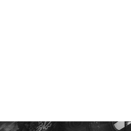
TŁUSTE MIĘSO CZERWONE
HANTAWIRUS W EURO
SZKODZI WĄTROBIE – SPRAWDŹ,
OBJAWY, MAPA ZACHORO
CZEGO...
SPOSOBY...
19.05.2026
08.05.2026