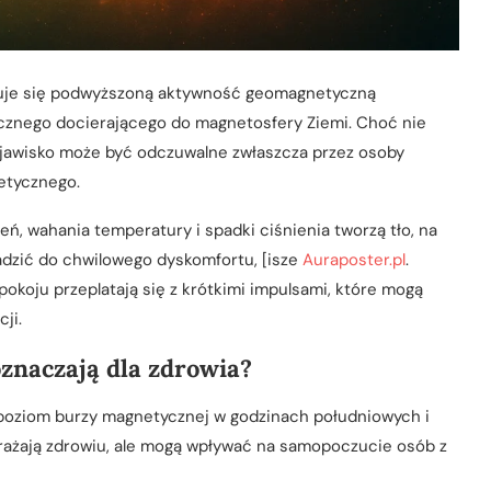
rwuje się podwyższoną aktywność geomagnetyczną
znego docierającego do magnetosfery Ziemi. Choć nie
, zjawisko może być odczuwalne zwłaszcza przez osoby
etycznego.
eń, wahania temperatury i spadki ciśnienia tworzą tło, na
zić do chwilowego dyskomfortu, [isze
Auraposter.pl
.
pokoju przeplatają się z krótkimi impulsami, które mogą
ji.
oznaczają dla zdrowia?
poziom burzy magnetycznej w godzinach południowych i
grażają zdrowiu, ale mogą wpływać na samopoczucie osób z