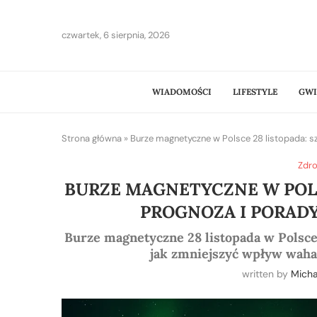
czwartek, 6 sierpnia, 2026
WIADOMOŚCI
LIFESTYLE
GWI
Strona główna
»
Burze magnetyczne w Polsce 28 listopada: s
Zdro
BURZE MAGNETYCZNE W POLS
PROGNOZA I PORAD
Burze magnetyczne 28 listopada w Polsce:
jak zmniejszyć wpływ wah
written by
Mich