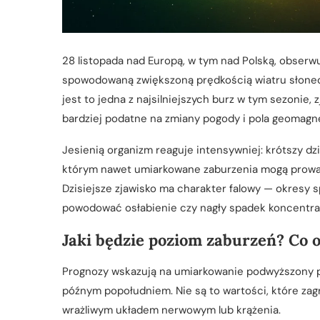
28 listopada nad Europą, w tym nad Polską, obse
spowodowaną zwiększoną prędkością wiatru słonec
jest to jedna z najsilniejszych burz w tym sezonie
bardziej podatne na zmiany pogody i pola geomagn
Jesienią organizm reaguje intensywniej: krótszy dzi
którym nawet umiarkowane zaburzenia mogą prowad
Dzisiejsze zjawisko ma charakter falowy — okresy s
powodować osłabienie czy nagły spadek koncentrac
Jaki będzie poziom zaburzeń? Co 
Prognozy wskazują na umiarkowanie podwyższony 
późnym popołudniem. Nie są to wartości, które za
wrażliwym układem nerwowym lub krążenia.