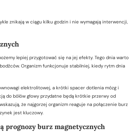
kle znikają w ciągu kilku godzin i nie wymagają interwencji,
cznych
emy lepiej przygotować się na jej efekty. Tego dnia warto
odźców. Organizm funkcjonuje stabilniej, kiedy rytm dnia
owagi elektrolitowej, a krótki spacer dotlenia mózg i
cją do bólów głowy przydatne będą krótkie przerwy od
skazują, że najgorzej organizm reaguje na połączenie burz
ynek jest kluczowy.
ują prognozy burz magnetycznych