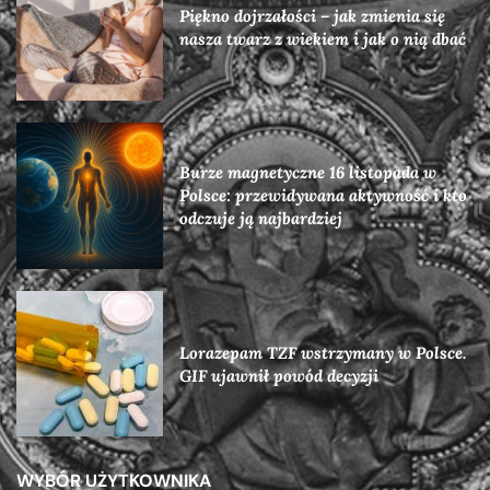
Piękno dojrzałości – jak zmienia się
nasza twarz z wiekiem i jak o nią dbać
Burze magnetyczne 16 listopada w
Polsce: przewidywana aktywność i kto
odczuje ją najbardziej
Lorazepam TZF wstrzymany w Polsce.
GIF ujawnił powód decyzji
WYBÓR UŻYTKOWNIKA