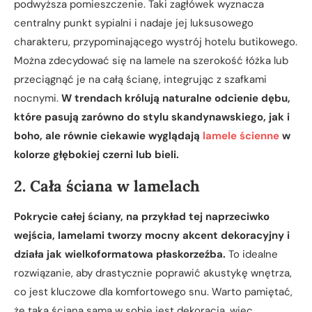
podwyższa pomieszczenie. Taki zagłówek wyznacza
centralny punkt sypialni i nadaje jej luksusowego
charakteru, przypominającego wystrój hotelu butikowego.
Można zdecydować się na lamele na szerokość łóżka lub
przeciągnąć je na całą ścianę, integrując z szafkami
nocnymi.
W trendach królują naturalne odcienie dębu,
które pasują zarówno do stylu skandynawskiego, jak i
boho, ale równie ciekawie wyglądają
lamele ścienne
w
kolorze głębokiej czerni lub bieli.
2. Cała ściana w lamelach
Pokrycie całej ściany, na przykład tej naprzeciwko
wejścia, lamelami tworzy mocny akcent dekoracyjny i
działa jak wielkoformatowa płaskorzeźba.
To idealne
rozwiązanie, aby drastycznie poprawić akustykę wnętrza,
co jest kluczowe dla komfortowego snu. Warto pamiętać,
że taka ściana sama w sobie jest dekoracją, więc