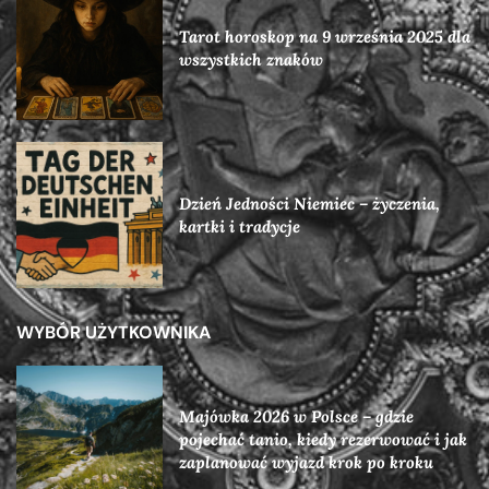
Tarot horoskop na 9 września 2025 dla
wszystkich znaków
Dzień Jedności Niemiec – życzenia,
kartki i tradycje
WYBÓR UŻYTKOWNIKA
Majówka 2026 w Polsce – gdzie
pojechać tanio, kiedy rezerwować i jak
zaplanować wyjazd krok po kroku