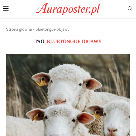
Strona główna
»
bluetongue objawy
TAG:
BLUETONGUE OBJAWY