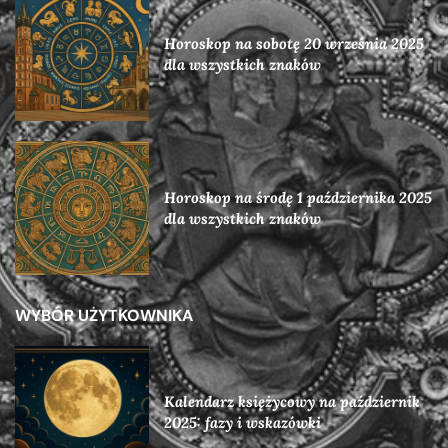
Horoskop na sobotę 20 września 2025
dla wszystkich znaków
Horoskop na środę 1 października 2025
dla wszystkich znaków
WYBÓR UŻYTKOWNIKA
Kalendarz księżycowy na październik
2025: fazy i wskazówki