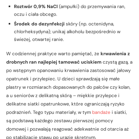
Roztwór 0,9% NaCl
(ampułki) do przemywania ran,
oczu i ciała obcego.
Środek do dezynfekcji
skóry (np. octenidyna,
chlorheksydyna); unikaj alkoholu bezpośrednio w
świeżej, otwartej ranie.
W codziennej praktyce warto pamiętać, że
krwawienia z
drobnych ran najlepiej tamować uciskiem
czystą gazą, a
po wstępnym opanowaniu krwawienia zastosować jałowy
opatrunek i przylepiec. U dzieci sprawdzają się małe
plastry w rozmiarach dopasowanych do palców czy kolan,
a u seniorów z delikatną skórą – miękkie przylepce i
delikatne siatki opatrunkowe, które ograniczają ryzyko
podrażnień. Tego typu materiały, w tym
bandaże
i siatki,
są podstawą każdego zestawu pierwszej pomocy
domowej i pozwalają reagować adekwatnie od otarcia aż
po stabilizację stawu po urazie skrętnym.